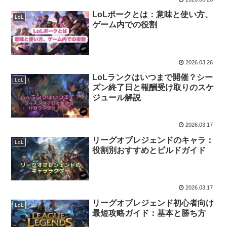
LoLポークとは：意味と使い方、
LoL
ゲーム内での役割
2026.03.26
LoLランクはいつまで開催？シー
LoL
ズン終了日と報酬受け取りのスケ
ジュール解説
2026.03.17
リーグオブレジェンドのキャラ：
LoL
役割別おすすめとビルドガイド
2026.03.17
リーグオブレジェンド初心者向け
LoL
最短攻略ガイド：基本と勝ち方