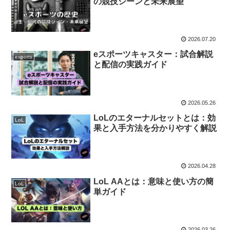
の競技シーンと未来展望
2026.07.20
eスポーツキャスター：試合解説
esports
と配信の実践ガイド
2026.05.26
LoLのエターナルセットとは：効
LoL
果と入手方法を分かりやすく解説
2026.04.28
LoL AAとは：意味と使い方の簡
LoL
単ガイド
2026.03.26