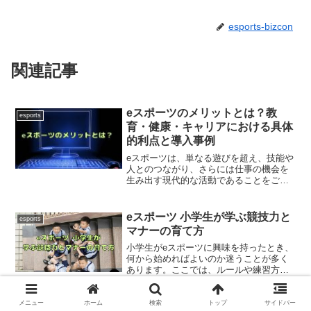
esports-bizcon
関連記事
eスポーツのメリットとは？教
esports
育・健康・キャリアにおける具体
的利点と導入事例
eスポーツは、単なる遊びを超え、技能や
人とのつながり、さらには仕事の機会を
生み出す現代的な活動であることをご存
じでしょうか。戦略的思考や反応速度、
チームでの協働といったスキルを実戦の
中で磨ける点は、eスポーツの大きな魅力
eスポーツ 小学生が学ぶ競技力と
esports
の一つです。この記事...
マナーの育て方
小学生がeスポーツに興味を持ったとき、
何から始めればよいのか迷うことが多く
あります。ここでは、ルールや練習方
法、大会参加の条件、健康面での注意点
まで、保護者が知っておきたい情報をや
さしく解説します。小学生でも安全に学
メニュー
ホーム
検索
トップ
サイドバー
INSOMNIA eスポーツとは？チー
esports